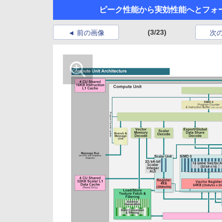
ピーク性能から実効性能へとフォー
(3/23)
前の画像
次