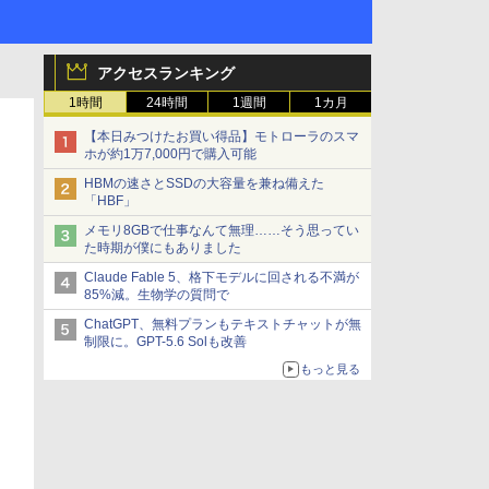
アクセスランキング
1時間
24時間
1週間
1カ月
【本日みつけたお買い得品】モトローラのスマ
ホが約1万7,000円で購入可能
HBMの速さとSSDの大容量を兼ね備えた
「HBF」
メモリ8GBで仕事なんて無理……そう思ってい
た時期が僕にもありました
Claude Fable 5、格下モデルに回される不満が
85%減。生物学の質問で
ChatGPT、無料プランもテキストチャットが無
制限に。GPT-5.6 Solも改善
もっと見る