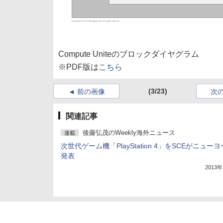
Compute Uniteのブロックダイヤグラム
※PDF版は
こちら
(3/23)
前の画像
次
関連記事
後藤弘茂のWeekly海外ニュース
連載
次世代ゲーム機「PlayStation 4」をSCEがニュー
発表
2013