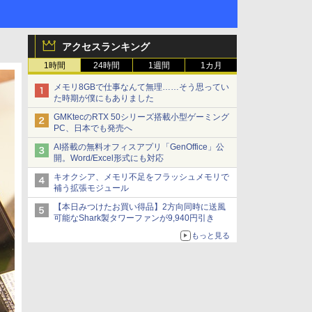
アクセスランキング
1時間
24時間
1週間
1カ月
メモリ8GBで仕事なんて無理……そう思ってい
た時期が僕にもありました
GMKtecのRTX 50シリーズ搭載小型ゲーミング
PC、日本でも発売へ
AI搭載の無料オフィスアプリ「GenOffice」公
開。Word/Excel形式にも対応
キオクシア、メモリ不足をフラッシュメモリで
補う拡張モジュール
【本日みつけたお買い得品】2方向同時に送風
可能なShark製タワーファンが9,940円引き
もっと見る