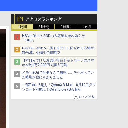
アクセスランキング
1時間
24時間
1週間
1カ月
HBMの速さとSSDの大容量を兼ね備えた
「HBF」
Claude Fable 5、格下モデルに回される不満が
85%減。生物学の質問で
【本日みつけたお買い得品】モトローラのスマ
ホが約1万7,000円で購入可能
メモリ8GBで仕事なんて無理……そう思ってい
た時期が僕にもありました
一部Fable 5超え「Qwen3.8-Max」8月12日ダウ
ンロード可能に！Qwen3.8-27Bも順次
もっと見る