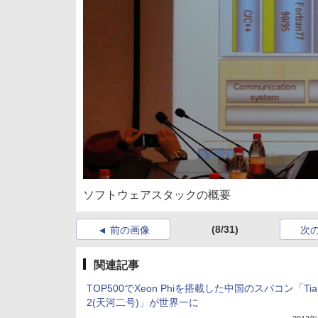
ソフトウェアスタックの概要
(8/31)
前の画像
次
関連記事
TOP500でXeon Phiを搭載した中国のスパコン「Tian
2(天河二号)」が世界一に