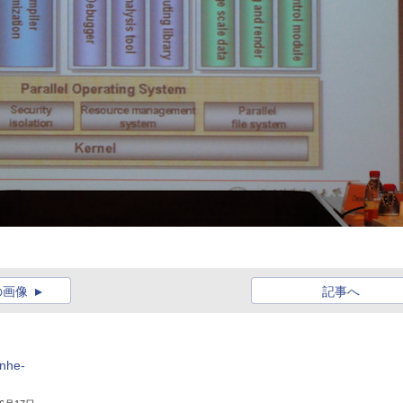
の画像
記事へ
he-