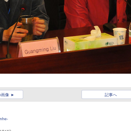
の画像
記事へ
he-