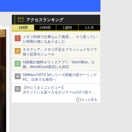
アクセスランキング
1時間
24時間
1週間
1カ月
メモリ8GBで仕事なんて無理……そう思ってい
た時期が僕にもありました
キオクシア、メモリ不足をフラッシュメモリで
補う拡張モジュール
AI搭載の無料オフィスアプリ「GenOffice」公
開。Word/Excel形式にも対応
GMKtecのRTX 50シリーズ搭載小型ゲーミング
PC、日本でも発売へ
【やじうまミニレビュー】
ポケットにも楽々入るロジクールの2つ折りマ
ウス「Mobi Fold」。その気になるギミックと
もっと見る
は？