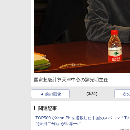
国家超級計算天津中心の劉光明主任
(3/31)
前の画像
次
関連記事
TOP500でXeon Phiを搭載した中国のスパコン「Tian
2(天河二号)」が世界一に