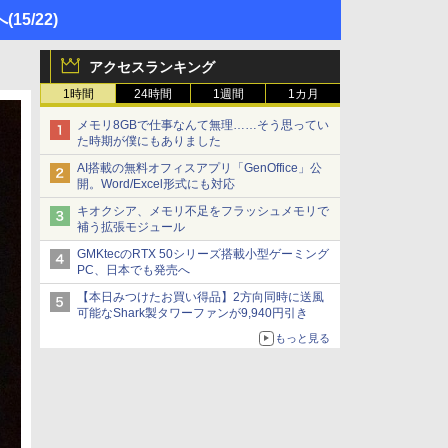
へ
(15/22)
アクセスランキング
1時間
24時間
1週間
1カ月
メモリ8GBで仕事なんて無理……そう思ってい
た時期が僕にもありました
AI搭載の無料オフィスアプリ「GenOffice」公
開。Word/Excel形式にも対応
キオクシア、メモリ不足をフラッシュメモリで
補う拡張モジュール
GMKtecのRTX 50シリーズ搭載小型ゲーミング
PC、日本でも発売へ
【本日みつけたお買い得品】2方向同時に送風
可能なShark製タワーファンが9,940円引き
もっと見る