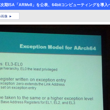
ト】 次期ISA「ARMv8」を公表、64bitコンピューティングを導入
の画像