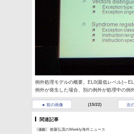
例外処理モデルの概要。EL0(最低レベル)～E
例外が発生した場合、別の例外が処理中の例
(15/22)
前の画像
次
関連記事
後藤弘茂のWeekly海外ニュース
連載