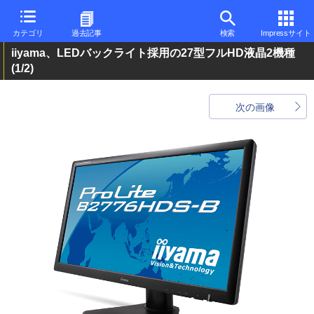
カテゴリ
過去記事
検索
Impressサイト
iiyama、LEDバックライト採用の27型フルHD液晶2機種
(1/2)
次の画像