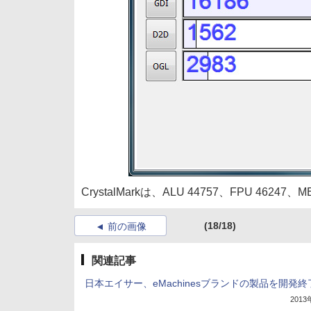
CrystalMarkは、ALU 44757、FPU 46247、M
(18/18)
前の画像
関連記事
日本エイサー、eMachinesブランドの製品を開発終
201