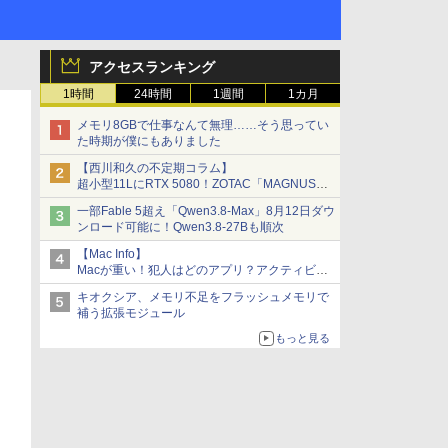
アクセスランキング
1時間
24時間
1週間
1カ月
メモリ8GBで仕事なんて無理……そう思ってい
た時期が僕にもありました
【西川和久の不定期コラム】
超小型11LにRTX 5080！ZOTAC「MAGNUS
ONE」最上位機の実力を探る
一部Fable 5超え「Qwen3.8-Max」8月12日ダウ
ンロード可能に！Qwen3.8-27Bも順次
【Mac Info】
Macが重い！犯人はどのアプリ？アクティビテ
ィモニタで突き止める
キオクシア、メモリ不足をフラッシュメモリで
補う拡張モジュール
もっと見る