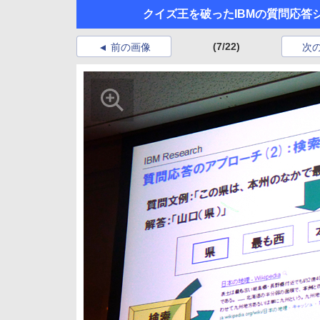
クイズ王を破ったIBMの質問応答シ
(7/22)
前の画像
次