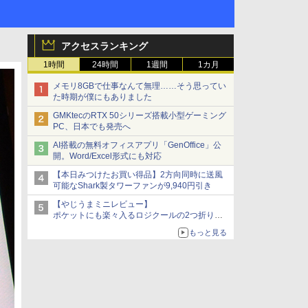
アクセスランキング
1時間
24時間
1週間
1カ月
メモリ8GBで仕事なんて無理……そう思ってい
た時期が僕にもありました
GMKtecのRTX 50シリーズ搭載小型ゲーミング
PC、日本でも発売へ
AI搭載の無料オフィスアプリ「GenOffice」公
開。Word/Excel形式にも対応
【本日みつけたお買い得品】2方向同時に送風
可能なShark製タワーファンが9,940円引き
【やじうまミニレビュー】
ポケットにも楽々入るロジクールの2つ折りマ
ウス「Mobi Fold」。その気になるギミックと
もっと見る
は？