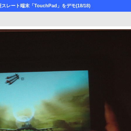
7型スレート端末「TouchPad」をデモ
(18/18)