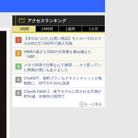
アクセスランキング
1時間
24時間
1週間
1カ月
【本日みつけたお買い得品】モトローラのスマ
ホが約1万7,000円で購入可能
HBMの速さとSSDの大容量を兼ね備えた
「HBF」
メモリ8GBで仕事なんて無理……そう思ってい
た時期が僕にもありました
ChatGPT、無料プランもテキストチャットが無
制限に。GPT-5.6 Solも改善
Claude Fable 5、格下モデルに回される不満が
85%減。生物学の質問で
もっと見る