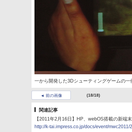
一から開発した3Dシューティングゲームの一
(18/18)
前の画像
関連記事
【2011年2月16日】HP、webOS搭載の新端
http://k-tai.impress.co.jp/docs/event/mwc201