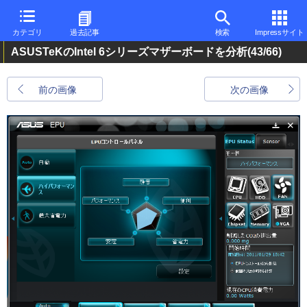
カテゴリ
過去記事
検索
Impressサイト
ASUSTeKのIntel 6シリーズマザーボードを分析
(43/66)
前の画像
次の画像