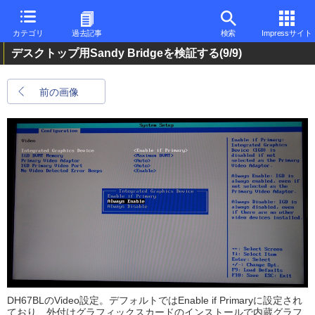
カテゴリ
過去記事
検索
Impressサイト
デスクトップ用Sandy Bridgeを検証する
(9/9)
前の画像
DH67BLのVideo設定。デフォルトではEnable if Primaryに設定され
ており、外付けグラフィックスカードのインストールで内蔵グラフ