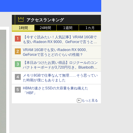
アクセスランキング
1時間
24時間
1週間
1カ月
【今すぐ読みたい！人気記事】VRAM 16GBで
も安いRadeon RX 9000、GeForceで言うとど
のぐらいの性能？ - PC Watch
VRAM 16GBでも安いRadeon RX 9000、
GeForceで言うとどのぐらいの性能？
【本日みつけたお買い得品】ロジクールのコン
パクトキーボードが3,720円引き。Bluetoothで3
台接続対応
メモリ8GBで仕事なんて無理……そう思ってい
た時期が僕にもありました
HBMの速さとSSDの大容量を兼ね備えた
「HBF」
もっと見る