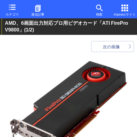
カテゴリ
過去記事
検索
Impressサイト
AMD、6画面出力対応プロ用ビデオカード「ATI FirePro
V9800」
(1/2)
次の画像