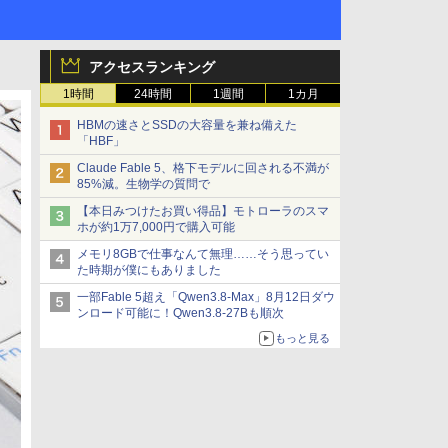
アクセスランキング
1時間
24時間
1週間
1カ月
HBMの速さとSSDの大容量を兼ね備えた
「HBF」
Claude Fable 5、格下モデルに回される不満が
85%減。生物学の質問で
【本日みつけたお買い得品】モトローラのスマ
ホが約1万7,000円で購入可能
メモリ8GBで仕事なんて無理……そう思ってい
た時期が僕にもありました
一部Fable 5超え「Qwen3.8-Max」8月12日ダウ
ンロード可能に！Qwen3.8-27Bも順次
もっと見る