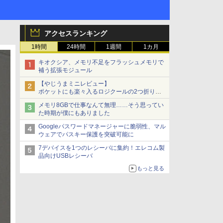
アクセスランキング
1時間
24時間
1週間
1カ月
キオクシア、メモリ不足をフラッシュメモリで
補う拡張モジュール
【やじうまミニレビュー】
ポケットにも楽々入るロジクールの2つ折りマ
ウス「Mobi Fold」。その気になるギミックと
メモリ8GBで仕事なんて無理……そう思ってい
は？
た時期が僕にもありました
Googleパスワードマネージャーに脆弱性、マル
ウェアでパスキー保護を突破可能に
7デバイスを1つのレシーバに集約！エレコム製
品向けUSBレシーバ
もっと見る