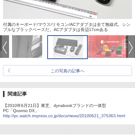
付属のキーボード/マウス/リモコン/ACアダプタは全て無線式。シン
プルなブラックベースだ。ACアダプタは長辺17cmある
この写真の記事へ
関連記事
【2010年6月21日】東芝、dynabookブランドの一体型
PC「Qosmio DX」
http://pc.watch.impress.co.jp/docs/news/20100621_375363.html