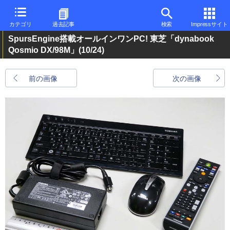
カテゴリ
過去記事
検索
Impressサイト
SpursEngine搭載オールインワンPC! 東芝「dynabook
Qosmio DX/98M」
(10/24)
前の画像
次の画像