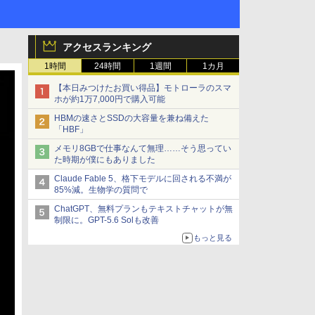
アクセスランキング
1時間
24時間
1週間
1カ月
【本日みつけたお買い得品】モトローラのスマ
ホが約1万7,000円で購入可能
HBMの速さとSSDの大容量を兼ね備えた
「HBF」
メモリ8GBで仕事なんて無理……そう思ってい
た時期が僕にもありました
Claude Fable 5、格下モデルに回される不満が
85%減。生物学の質問で
ChatGPT、無料プランもテキストチャットが無
制限に。GPT-5.6 Solも改善
もっと見る