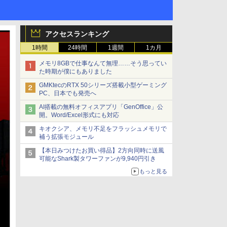
アクセスランキング
1時間
24時間
1週間
1カ月
メモリ8GBで仕事なんて無理……そう思ってい
た時期が僕にもありました
GMKtecのRTX 50シリーズ搭載小型ゲーミング
PC、日本でも発売へ
AI搭載の無料オフィスアプリ「GenOffice」公
開。Word/Excel形式にも対応
キオクシア、メモリ不足をフラッシュメモリで
補う拡張モジュール
【本日みつけたお買い得品】2方向同時に送風
可能なShark製タワーファンが9,940円引き
もっと見る