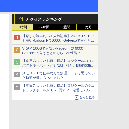
アクセスランキング
1時間
24時間
1週間
1カ月
【今すぐ読みたい！人気記事】VRAM 16GBで
も安いRadeon RX 9000、GeForceで言うとど
のぐらいの性能？ - PC Watch
VRAM 16GBでも安いRadeon RX 9000、
GeForceで言うとどのぐらいの性能？
【本日みつけたお買い得品】ロジクールのコン
パクトキーボードが3,720円引き。Bluetoothで3
台接続対応
メモリ8GBで仕事なんて無理……そう思ってい
た時期が僕にもありました
【本日みつけたお買い得品】ロジクールの高級
トラックボールが3,320円オフ！定番モデルも
5,280円に割引中
もっと見る