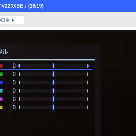
V223XBE」
(16/19)
の画像