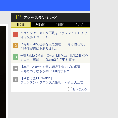
アクセスランキング
1時間
24時間
1週間
1カ月
キオクシア、メモリ不足をフラッシュメモリで
補う拡張モジュール
メモリ8GBで仕事なんて無理……そう思ってい
た時期が僕にもありました
一部Fable 5超え「Qwen3.8-Max」8月12日ダウ
ンロード可能に！Qwen3.8-27Bも順次
【本日みつけたお買い得品】魚のプロ厳選、く
ら寿司のうなぎが約1,500円オトク！
【やじうまPC Watch】
ジェンスン・フアン氏の聖地「やきとん三吉 神
田北口店」で「ご来店記念コース」を娘と堪能
もっと見る
～コース名を変更したのはNVIDIAに怒られたか
らではない