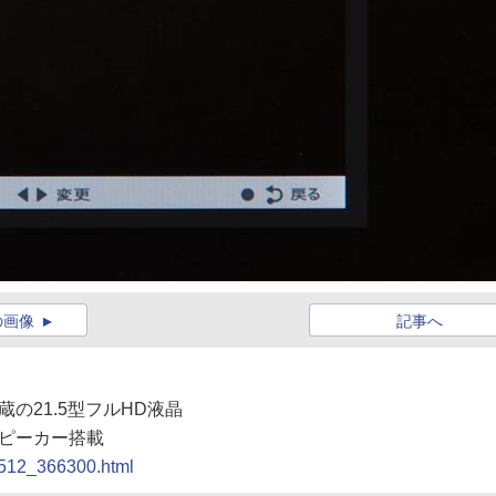
の画像
記事へ
蔵の21.5型フルHD液晶
スピーカー搭載
00512_366300.html