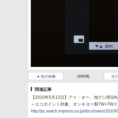
(16/19)
前の画像
次
関連記事
【2010年5月12日】アイ・オー、地デジ/BS内
～エコポイント対象、オンキヨー製7W+7W
http://pc.watch.impress.co.jp/docs/news/201