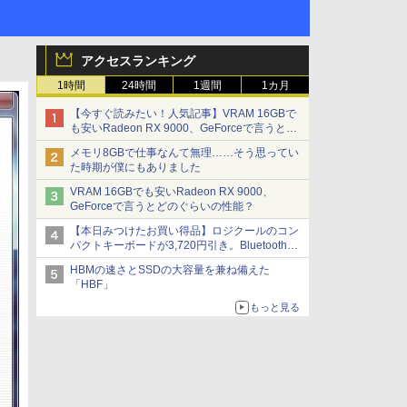
アクセスランキング
1時間
24時間
1週間
1カ月
【今すぐ読みたい！人気記事】VRAM 16GBで
も安いRadeon RX 9000、GeForceで言うとど
のぐらいの性能？ - PC Watch
メモリ8GBで仕事なんて無理……そう思ってい
た時期が僕にもありました
VRAM 16GBでも安いRadeon RX 9000、
GeForceで言うとどのぐらいの性能？
【本日みつけたお買い得品】ロジクールのコン
パクトキーボードが3,720円引き。Bluetoothで3
台接続対応
HBMの速さとSSDの大容量を兼ね備えた
「HBF」
もっと見る