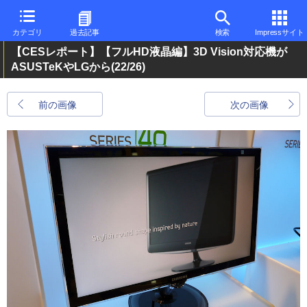
カテゴリ
過去記事
検索
Impressサイト
【CESレポート】【フルHD液晶編】3D Vision対応機が
ASUSTeKやLGから
(22/26)
前の画像
次の画像