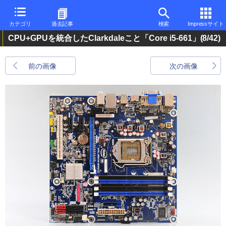
カテゴリ
過去記事
検索
Impressサイト
CPU+GPUを統合したClarkdaleこと「Core i5-661」
(8/42)
前の画像
次の画像