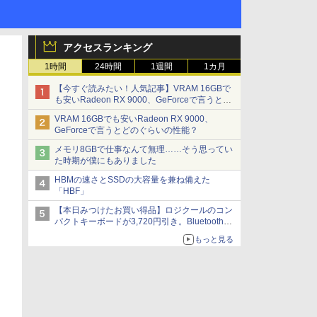
アクセスランキング
1時間
24時間
1週間
1カ月
【今すぐ読みたい！人気記事】VRAM 16GBで
も安いRadeon RX 9000、GeForceで言うとど
のぐらいの性能？ - PC Watch
VRAM 16GBでも安いRadeon RX 9000、
GeForceで言うとどのぐらいの性能？
メモリ8GBで仕事なんて無理……そう思ってい
た時期が僕にもありました
HBMの速さとSSDの大容量を兼ね備えた
「HBF」
【本日みつけたお買い得品】ロジクールのコン
パクトキーボードが3,720円引き。Bluetoothで3
台接続対応
もっと見る