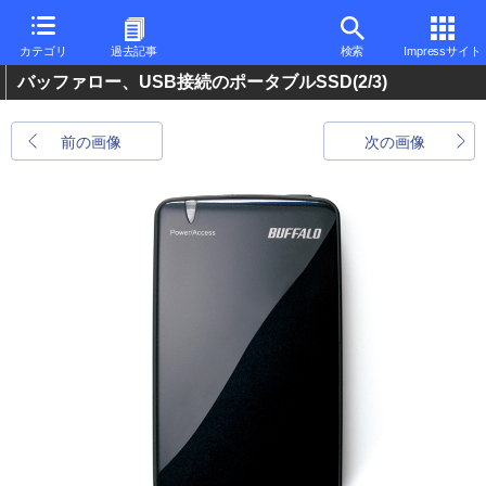
カテゴリ
過去記事
検索
Impressサイト
バッファロー、USB接続のポータブルSSD
(2/3)
前の画像
次の画像