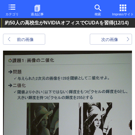
カテゴリ
過去記事
検索
Impressサイト
約50人の高校生がNVIDIAオフィスでCUDAを習得
(12/14)
前の画像
次の画像