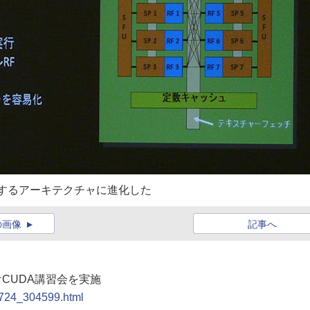
現するアーキテクチャに進化した
の画像
記事へ
向けCUDA講習会を実施
90724_304599.html