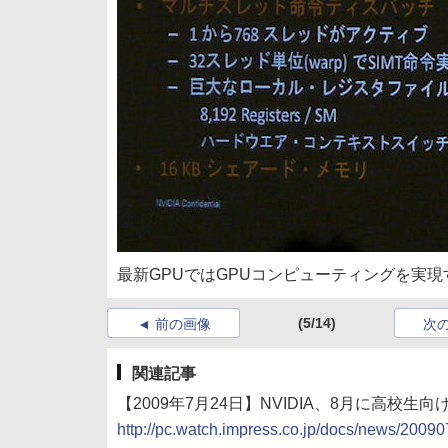
最新GPUではGPUコンピューティングを実
(5/14)
前の画像
次
関連記事
【2009年7月24日】NVIDIA、8月に高校生
http://pc.watch.impress.co.jp/docs/news/200