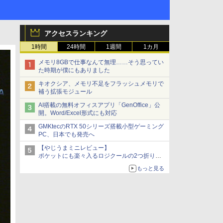
アクセスランキング
1時間
24時間
1週間
1カ月
メモリ8GBで仕事なんて無理……そう思ってい
た時期が僕にもありました
キオクシア、メモリ不足をフラッシュメモリで
補う拡張モジュール
AI搭載の無料オフィスアプリ「GenOffice」公
開。Word/Excel形式にも対応
GMKtecのRTX 50シリーズ搭載小型ゲーミング
PC、日本でも発売へ
【やじうまミニレビュー】
ポケットにも楽々入るロジクールの2つ折りマ
ウス「Mobi Fold」。その気になるギミックと
もっと見る
は？