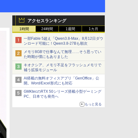
アクセスランキング
1時間
24時間
1週間
1カ月
一部Fable 5超え「Qwen3.8-Max」8月12日ダウ
ンロード可能に！Qwen3.8-27Bも順次
メモリ8GBで仕事なんて無理……そう思ってい
た時期が僕にもありました
キオクシア、メモリ不足をフラッシュメモリで
補う拡張モジュール
AI搭載の無料オフィスアプリ「GenOffice」公
開。Word/Excel形式にも対応
GMKtecのRTX 50シリーズ搭載小型ゲーミング
PC、日本でも発売へ
もっと見る