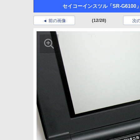
セイコーインスツル「SR-G6100
(12/28)
前の画像
次