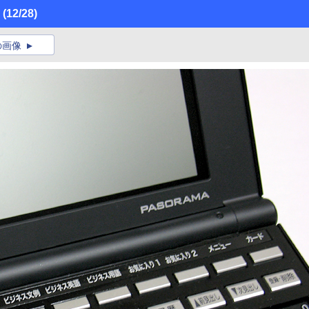
」
(12/28)
の画像