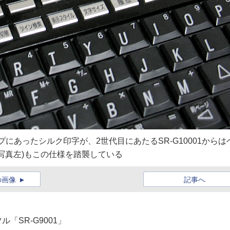
ップにあったシルク印字が、2世代目にあたるSR-G10001からは
写真左)もこの仕様を踏襲している
の画像
記事へ
「SR-G9001」