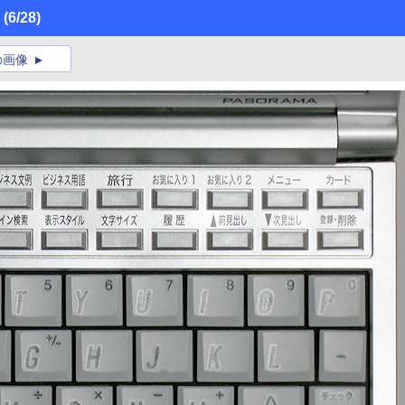
」
(6/28)
の画像