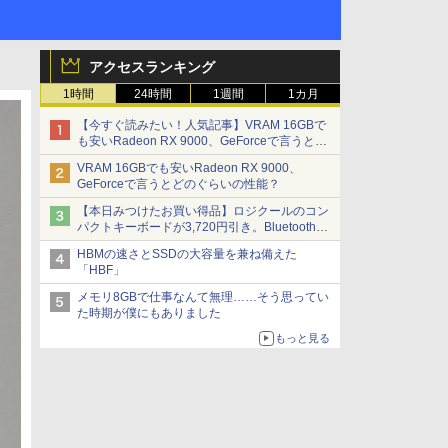
アクセスランキング
1時間
24時間
1週間
1カ月
【今すぐ読みたい！人気記事】VRAM 16GBで
も安いRadeon RX 9000、GeForceで言うとど
のぐらいの性能？ - PC Watch
VRAM 16GBでも安いRadeon RX 9000、
GeForceで言うとどのぐらいの性能？
【本日みつけたお買い得品】ロジクールのコン
パクトキーボードが3,720円引き。Bluetoothで3
台接続対応
HBMの速さとSSDの大容量を兼ね備えた
「HBF」
メモリ8GBで仕事なんて無理……そう思ってい
た時期が僕にもありました
もっと見る