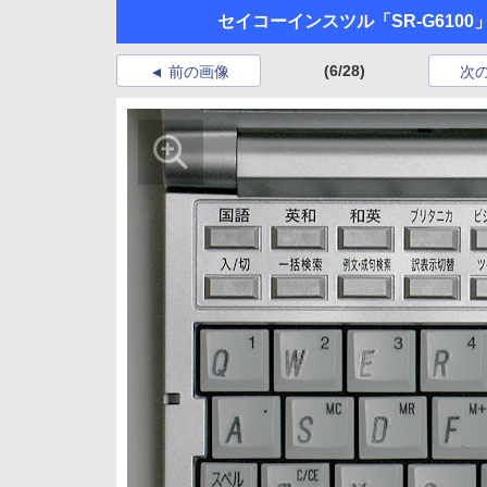
セイコーインスツル「SR-G6100
(6/28)
前の画像
次