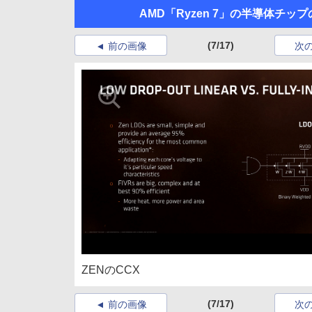
AMD「Ryzen 7」の半導体チップ
(7/17)
前の画像
次
ZENのCCX
(7/17)
前の画像
次