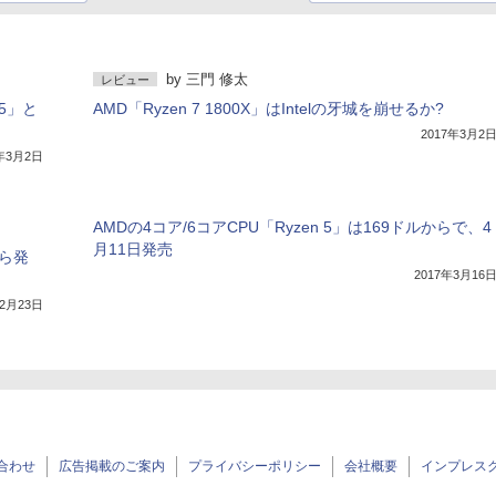
by
三門 修太
レビュー
 5」と
AMD「Ryzen 7 1800X」はIntelの牙城を崩せるか?
2017年3月2
7年3月2日
AMDの4コア/6コアCPU「Ryzen 5」は169ドルからで、4
月11日発売
から発
2017年3月16
年2月23日
合わせ
広告掲載のご案内
プライバシーポリシー
会社概要
インプレス