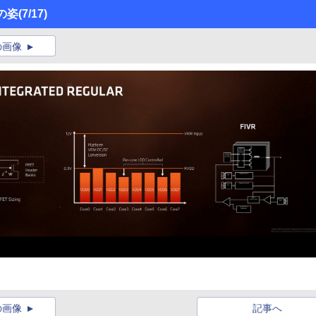
の姿
(7/17)
の画像
の画像
記事へ