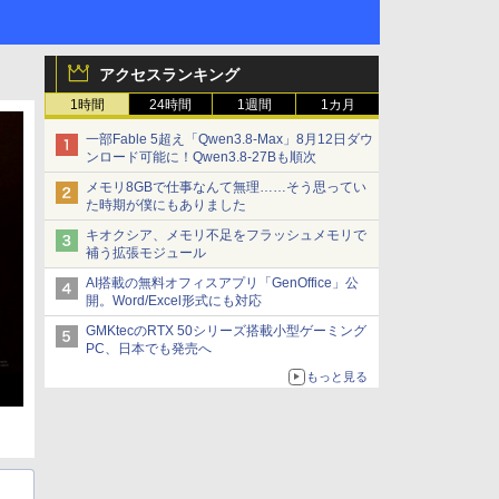
アクセスランキング
1時間
24時間
1週間
1カ月
一部Fable 5超え「Qwen3.8-Max」8月12日ダウ
ンロード可能に！Qwen3.8-27Bも順次
メモリ8GBで仕事なんて無理……そう思ってい
た時期が僕にもありました
キオクシア、メモリ不足をフラッシュメモリで
補う拡張モジュール
AI搭載の無料オフィスアプリ「GenOffice」公
開。Word/Excel形式にも対応
GMKtecのRTX 50シリーズ搭載小型ゲーミング
PC、日本でも発売へ
もっと見る