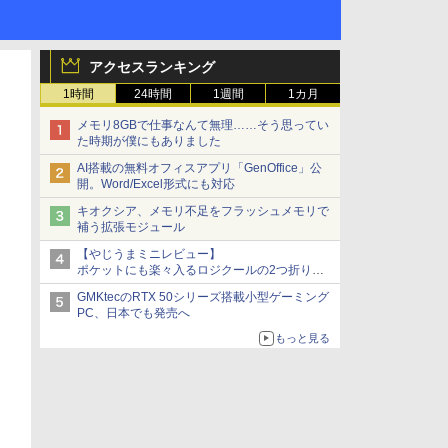
アクセスランキング
1時間
24時間
1週間
1カ月
メモリ8GBで仕事なんて無理……そう思ってい
た時期が僕にもありました
AI搭載の無料オフィスアプリ「GenOffice」公
開。Word/Excel形式にも対応
キオクシア、メモリ不足をフラッシュメモリで
補う拡張モジュール
【やじうまミニレビュー】
ポケットにも楽々入るロジクールの2つ折りマ
ウス「Mobi Fold」。その気になるギミックと
GMKtecのRTX 50シリーズ搭載小型ゲーミング
は？
PC、日本でも発売へ
もっと見る