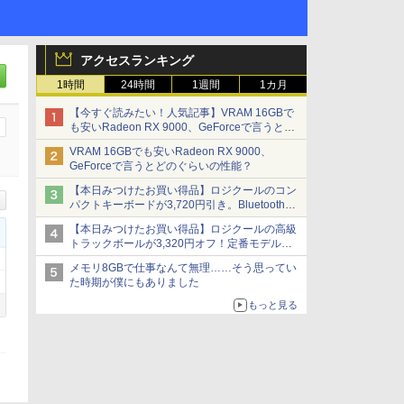
アクセスランキング
1時間
24時間
1週間
1カ月
【今すぐ読みたい！人気記事】VRAM 16GBで
も安いRadeon RX 9000、GeForceで言うとど
のぐらいの性能？ - PC Watch
VRAM 16GBでも安いRadeon RX 9000、
GeForceで言うとどのぐらいの性能？
【本日みつけたお買い得品】ロジクールのコン
パクトキーボードが3,720円引き。Bluetoothで3
台接続対応
【本日みつけたお買い得品】ロジクールの高級
トラックボールが3,320円オフ！定番モデルも
5,280円に割引中
メモリ8GBで仕事なんて無理……そう思ってい
た時期が僕にもありました
もっと見る