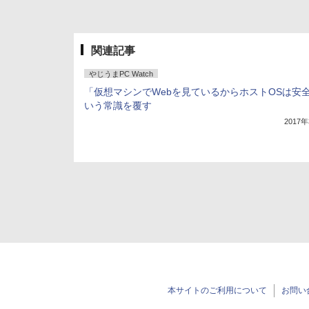
関連記事
やじうまPC Watch
「仮想マシンでWebを見ているからホストOSは安
いう常識を覆す
2017
本サイトのご利用について
お問い