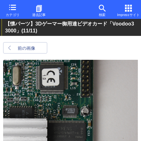
カテゴリ
過去記事
検索
Impressサイト
【懐パーツ】3Dゲーマー御用達ビデオカード「Voodoo3
3000」
(11/11)
前の画像