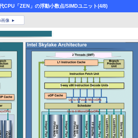
CPU「ZEN」の浮動小数点/SIMDユニット
(4/8)
の画像