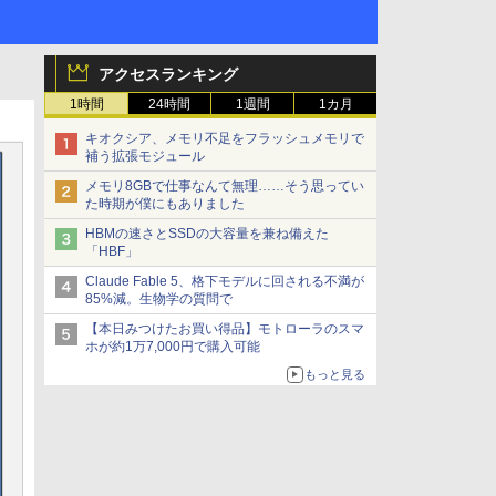
アクセスランキング
1時間
24時間
1週間
1カ月
キオクシア、メモリ不足をフラッシュメモリで
補う拡張モジュール
メモリ8GBで仕事なんて無理……そう思ってい
た時期が僕にもありました
HBMの速さとSSDの大容量を兼ね備えた
「HBF」
Claude Fable 5、格下モデルに回される不満が
85%減。生物学の質問で
【本日みつけたお買い得品】モトローラのスマ
ホが約1万7,000円で購入可能
もっと見る