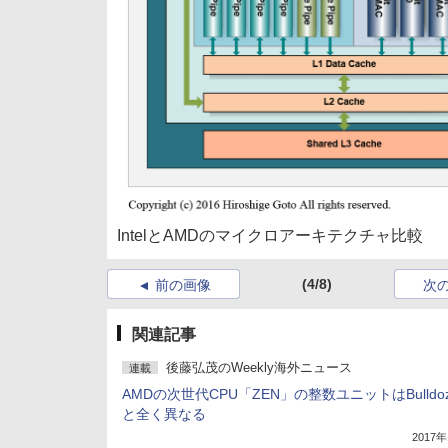
IntelとAMDのマイクロアーキテクチャ比較
(4/8)
前の画像
次
関連記事
後藤弘茂のWeekly海外ニュース
連載
AMDの次世代CPU「ZEN」の整数ユニットはBulldoz
と全く異なる
2017