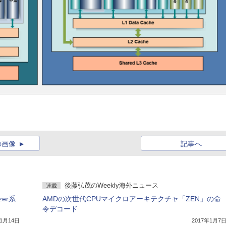
の画像
記事へ
後藤弘茂のWeekly海外ニュース
連載
er系
AMDの次世代CPUマイクロアーキテクチャ「ZEN」の命
令デコード
年1月14日
2017年1月7