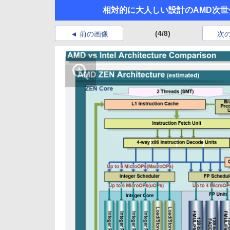
相対的に大人しい設計のAMD次世代
(4/8)
前の画像
次