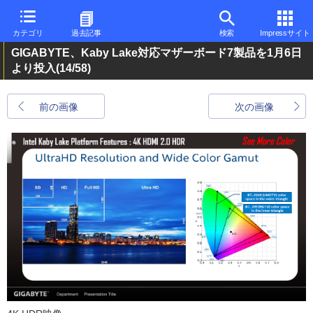
カテゴリ
過去記事
検索
Impressサイト
GIGABYTE、Kaby Lake対応マザーボード7製品を1月6日
より投入
(14/58)
前の画像
次の画像