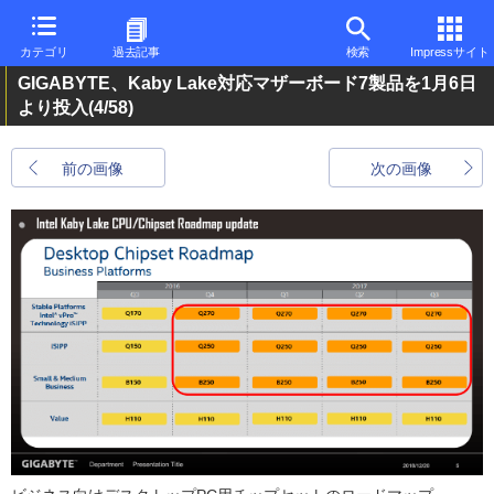
カテゴリ
過去記事
検索
Impressサイト
GIGABYTE、Kaby Lake対応マザーボード7製品を1月6日
より投入
(4/58)
前の画像
次の画像