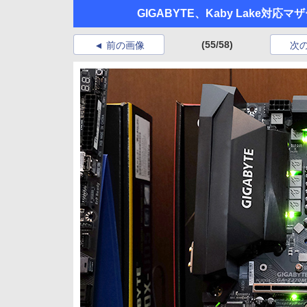
GIGABYTE、Kaby Lake対
(55/58)
前の画像
次