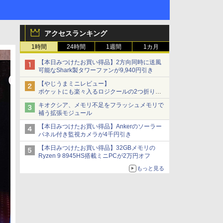
アクセスランキング
1時間
24時間
1週間
1カ月
【本日みつけたお買い得品】2方向同時に送風
可能なShark製タワーファンが9,940円引き
【やじうまミニレビュー】
ポケットにも楽々入るロジクールの2つ折りマ
ウス「Mobi Fold」。その気になるギミックと
キオクシア、メモリ不足をフラッシュメモリで
は？
補う拡張モジュール
【本日みつけたお買い得品】Ankerのソーラー
パネル付き監視カメラが4千円引き
【本日みつけたお買い得品】32GBメモリの
Ryzen 9 8945HS搭載ミニPCが2万円オフ
もっと見る