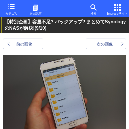
カテゴリ
過去記事
検索
Impressサイト
【特別企画】容量不足? バックアップ? まとめてSynology
のNASが解決!
(9/10)
前の画像
次の画像