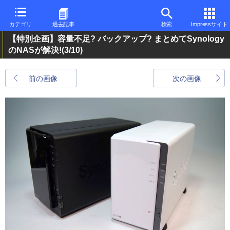
カテゴリ
過去記事
検索
Impressサイト
【特別企画】容量不足? バックアップ? まとめてSynology
のNASが解決!
(3/10)
前の画像
次の画像