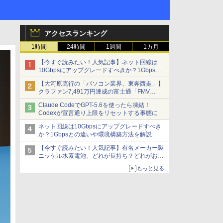
アクセスランキング
1時間
24時間
1週間
1カ月
【今すぐ読みたい！人気記事】ネット回線は
10Gbpsにアップグレードすべきか？1Gbpsと
の違いや環境構築方法を解説 - PC Watch
【大河原克行の「パソコン業界、東奔西走」】
クラファン7,491万円達成の富士通「FMV
Keyboard X」、極限の静音化を追求
Claude CodeでGPT-5.6を使ったら凍結！
Codexが宣言通り上限をリセットする事態に
ネット回線は10Gbpsにアップグレードすべき
か？1Gbpsとの違いや環境構築方法を解説
【今すぐ読みたい！人気記事】有名メーカー製
ニッケル水素電池、どれが長持ち？どれがお
得？ - PC Watch
もっと見る