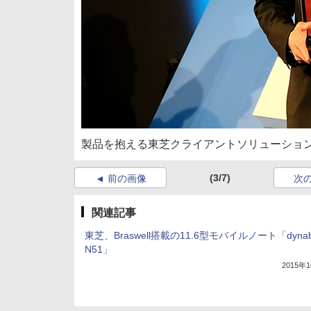
製品を抱える東芝クライアントソリューション
(3/7)
前の画像
次
関連記事
東芝、Braswell搭載の11.6型モバイルノート「dynab
N51」
2015年