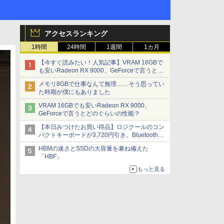
アクセスランキング
1時間
24時間
1週間
1カ月
【今すぐ読みたい！人気記事】VRAM 16GBで
も安いRadeon RX 9000、GeForceで言うとど
のぐらいの性能？ - PC Watch
メモリ8GBで仕事なんて無理……そう思ってい
た時期が僕にもありました
VRAM 16GBでも安いRadeon RX 9000、
GeForceで言うとどのぐらいの性能？
【本日みつけたお買い得品】ロジクールのコン
パクトキーボードが3,720円引き。Bluetoothで3
台接続対応
HBMの速さとSSDの大容量を兼ね備えた
「HBF」
もっと見る