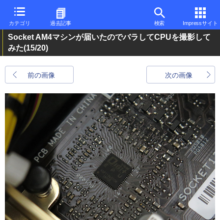
カテゴリ
過去記事
検索
Impressサイト
Socket AM4マシンが届いたのでバラしてCPUを撮影して
みた
(15/20)
前の画像
次の画像