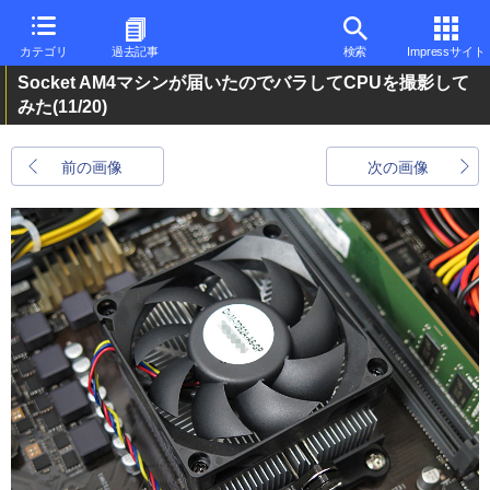
カテゴリ
過去記事
検索
Impressサイト
Socket AM4マシンが届いたのでバラしてCPUを撮影して
みた
(11/20)
前の画像
次の画像