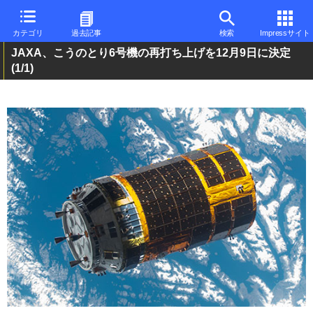
カテゴリ
過去記事
検索
Impressサイト
JAXA、こうのとり6号機の再打ち上げを12月9日に決定
(1/1)