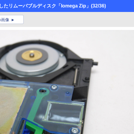
たリムーバブルディスク「Iomega Zip」
(32/36)
の画像