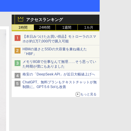
アクセスランキング
1時間
24時間
1週間
1カ月
【本日みつけたお買い得品】モトローラのスマ
ホが約1万7,000円で購入可能
HBMの速さとSSDの大容量を兼ね備えた
「HBF」
メモリ8GBで仕事なんて無理……そう思ってい
た時期が僕にもありました
格安の「DeepSeek API」が近日大幅値上げへ
ChatGPT、無料プランもテキストチャットが無
制限に。GPT-5.6 Solも改善
もっと見る