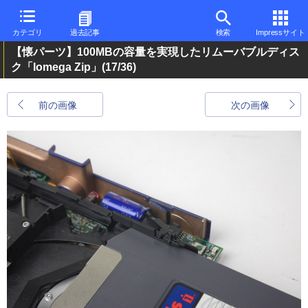
カテゴリ
過去記事
検索
Impressサイト
【懐パーツ】100MBの容量を実現したリムーバブルディス
ク「Iomega Zip」
(17/36)
前の画像
次の画像