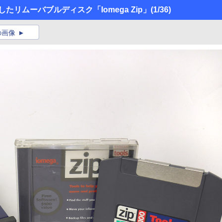
たリムーバブルディスク「Iomega Zip」
(1/36)
の画像