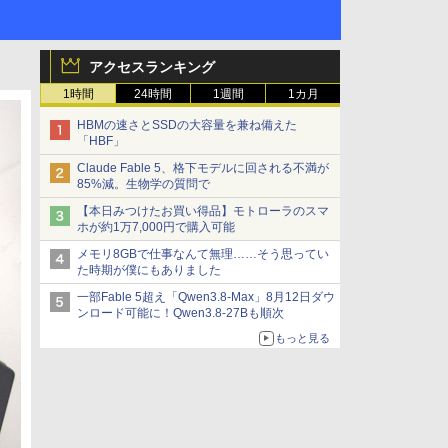
アクセスランキング
1時間
24時間
1週間
1カ月
HBMの速さとSSDの大容量を兼ね備えた
「HBF」
Claude Fable 5、格下モデルに回される不満が
85%減。生物学の質問で
【本日みつけたお買い得品】モトローラのスマ
ホが約1万7,000円で購入可能
メモリ8GBで仕事なんて無理……そう思ってい
た時期が僕にもありました
一部Fable 5超え「Qwen3.8-Max」8月12日ダウ
ンロード可能に！Qwen3.8-27Bも順次
もっと見る