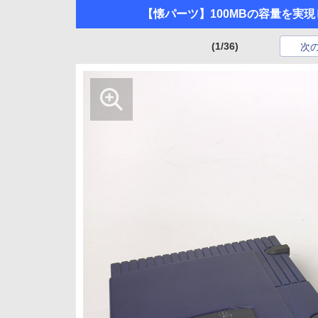
【懐パーツ】100MBの容量を実現し
(1/36)
次