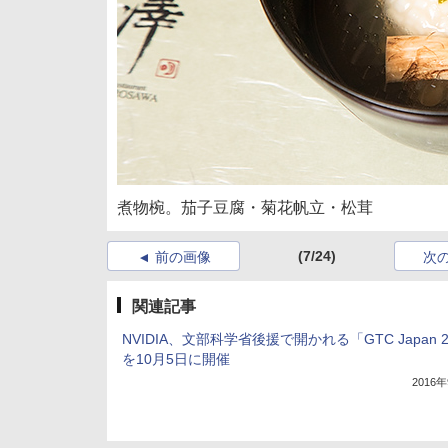
煮物椀。茄子豆腐・菊花帆立・松茸
(7/24)
前の画像
次
関連記事
NVIDIA、文部科学省後援で開かれる「GTC Japan 2
を10月5日に開催
2016