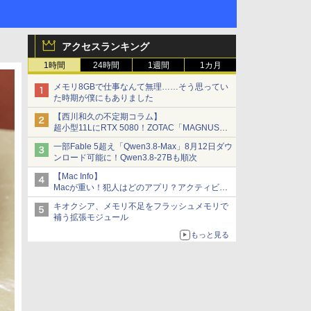
アクセスランキング
1時間
24時間
1週間
1カ月
メモリ8GBで仕事なんて無理……そう思ってい
た時期が僕にもありました
【西川和久の不定期コラム】
超小型11LにRTX 5080！ZOTAC「MAGNUS
ONE」最上位機の実力を探る
一部Fable 5超え「Qwen3.8-Max」8月12日ダウ
ンロード可能に！Qwen3.8-27Bも順次
【Mac Info】
Macが重い！犯人はどのアプリ？アクティビテ
ィモニタで突き止める
キオクシア、メモリ不足をフラッシュメモリで
補う拡張モジュール
もっと見る