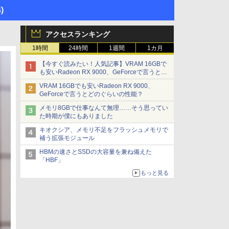
)
アクセスランキング
1時間
24時間
1週間
1カ月
【今すぐ読みたい！人気記事】VRAM 16GBで
も安いRadeon RX 9000、GeForceで言うとど
のぐらいの性能？ - PC Watch
VRAM 16GBでも安いRadeon RX 9000、
GeForceで言うとどのぐらいの性能？
メモリ8GBで仕事なんて無理……そう思ってい
た時期が僕にもありました
キオクシア、メモリ不足をフラッシュメモリで
補う拡張モジュール
HBMの速さとSSDの大容量を兼ね備えた
「HBF」
もっと見る