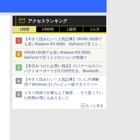
アクセスランキング
1時間
24時間
1週間
1カ月
【今すぐ読みたい！人気記事】VRAM 16GBで
も安いRadeon RX 9000、GeForceで言うとど
のぐらいの性能？ - PC Watch
VRAM 16GBでも安いRadeon RX 9000、
GeForceで言うとどのぐらいの性能？
【本日みつけたお買い得品】ロジクールのコン
パクトキーボードが3,720円引き。Bluetoothで3
台接続対応
【今すぐ読みたい！人気記事】ついに不満解
消？Windows 11プレビュー版でタスクバーの
配置変更を徹底検証 - PC Watch
メモリ8GBで仕事なんて無理……そう思ってい
た時期が僕にもありました
もっと見る